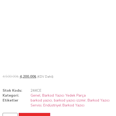
Termal Yazıcı Kafa
Muadil
TSC TTP-244 PLUS Termal
Yazıcı Kafa Muadil
4,500.00
₺
4,200.00
₺
(KDV Dahil)
Stok Kodu:
244CE
Kategori:
Genel
,
Barkod Yazıcı Yedek Parça
Etiketler
barkod yazıcı
,
barkod yazıcı izzmir
,
Barkod Yazıcı
Servisi
,
Endüstriyel Barkod Yazıcı