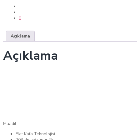
Açıklama
Açıklama
TSC TTP-244 PLUS
Termal Yazıcı Kafa
Muadil
Muadil
Flat Kafa Teknolojisi
203 dpi çözünürlük