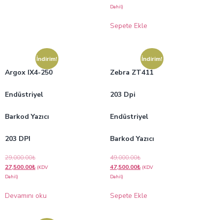
Dahil)
Sepete Ekle
İndirim!
İndirim!
Argox IX4-250
Zebra ZT411
Endüstriyel
203 Dpi
Barkod Yazıcı
Endüstriyel
203 DPI
Barkod Yazıcı
29,000.00
₺
49,000.00
₺
27,500.00
₺
47,500.00
₺
(KDV
(KDV
Dahil)
Dahil)
Devamını oku
Sepete Ekle