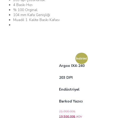
4 Baskı Hızı
% 100 Orginal
104 mm Kafa Genişliği
Muadil 1. Kalite Baskı Kafası
Benzer Ürünler
İndirim!
Argox IX4-240
203 DPI
Endüstriyel
Barkod Yazıcı
21,900.00
₺
19,500.00
₺
(KDV