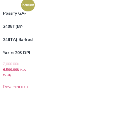
İndirim!
Possify GA-
2408T(BY-
248TA) Barkod
Yazıcı 203 DPI
7,000.00
₺
6,500.00
₺
(KDV
Dahil)
Devamını oku